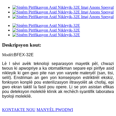
Deskripsyon kout:
Modèl:
BFEX-32E
Lè l sèvi avèk teknoloji separasyon mayetik pèl, chwazi
twous ki apwopriye a ka otomatikman separe epi pirifye asid
nikleyik ki gen gwo pite nan yon varyete materyèl (san, tisi,
selil). Enstriman an gen yon konsepsyon estriktirèl ekskiz,
fonksyon konplè pou esterilizasyon iltravyolèt ak chofaj, epi
gwo ekran taktil la fasil pou opere. Li se yon asistan efikas
pou deteksyon molekilè klinik ak rechèch syantifik laboratwa
byoloji molekilè.
KONTAKTE NOU
MANYÈL PWODWI