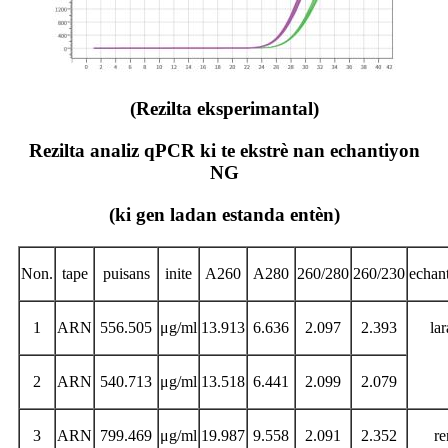
(Rezilta eksperimantal)
Rezilta analiz qPCR ki te ekstrè nan echantiyon
NG
(ki gen ladan estanda entèn)
Non.
tape
puisans
inite
A260
A280
260/280
260/230
echan
1
ARN
556.505
μg/ml
13.913
6.636
2.097
2.393
lar
2
ARN
540.713
μg/ml
13.518
6.441
2.099
2.079
3
ARN
799.469
μg/ml
19.987
9.558
2.091
2.352
re