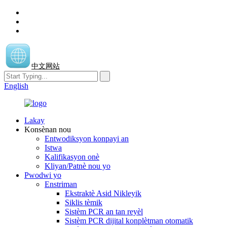
中文网站
English
Lakay
Konsènan nou
Entwodiksyon konpayi an
Istwa
Kalifikasyon onè
Kliyan/Patnè nou yo
Pwodwi yo
Enstriman
Ekstraktè Asid Nikleyik
Siklis tèmik
Sistèm PCR an tan reyèl
Sistèm PCR dijital konplètman otomatik