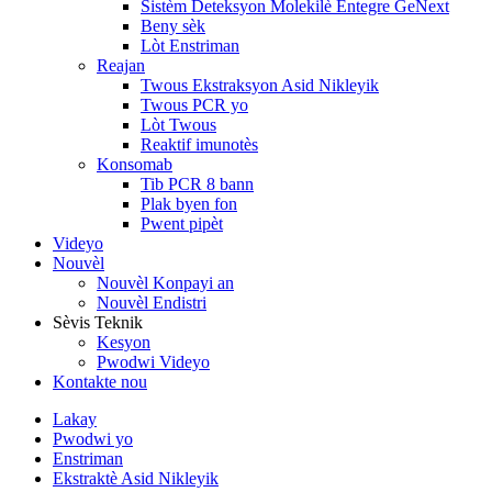
Sistèm Deteksyon Molekilè Entegre GeNext
Beny sèk
Lòt Enstriman
Reajan
Twous Ekstraksyon Asid Nikleyik
Twous PCR yo
Lòt Twous
Reaktif imunotès
Konsomab
Tib PCR 8 bann
Plak byen fon
Pwent pipèt
Videyo
Nouvèl
Nouvèl Konpayi an
Nouvèl Endistri
Sèvis Teknik
Kesyon
Pwodwi Videyo
Kontakte nou
Lakay
Pwodwi yo
Enstriman
Ekstraktè Asid Nikleyik