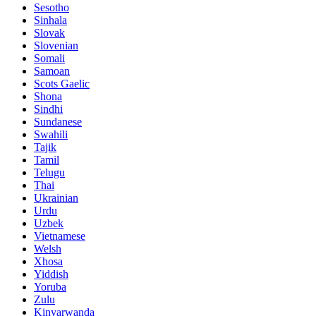
Sesotho
Sinhala
Slovak
Slovenian
Somali
Samoan
Scots Gaelic
Shona
Sindhi
Sundanese
Swahili
Tajik
Tamil
Telugu
Thai
Ukrainian
Urdu
Uzbek
Vietnamese
Welsh
Xhosa
Yiddish
Yoruba
Zulu
Kinyarwanda