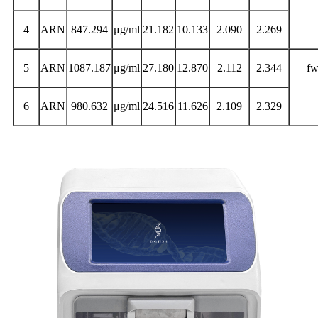
4
ARN
847.294
μg/ml
21.182
10.133
2.090
2.269
5
ARN
1087.187
μg/ml
27.180
12.870
2.112
2.344
fw
6
ARN
980.632
μg/ml
24.516
11.626
2.109
2.329