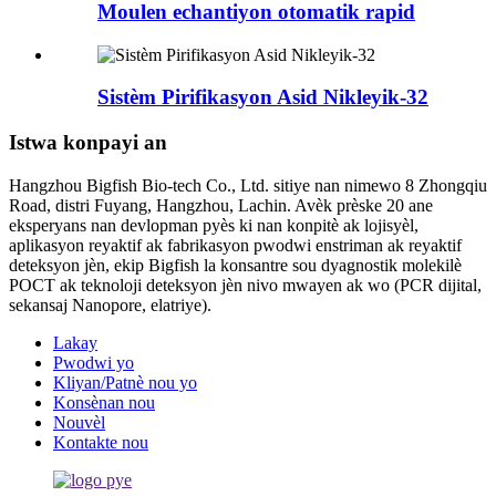
Moulen echantiyon otomatik rapid
Sistèm Pirifikasyon Asid Nikleyik-32
Istwa konpayi an
Hangzhou Bigfish Bio-tech Co., Ltd. sitiye nan nimewo 8 Zhongqiu
Road, distri Fuyang, Hangzhou, Lachin. Avèk prèske 20 ane
eksperyans nan devlopman pyès ki nan konpitè ak lojisyèl,
aplikasyon reyaktif ak fabrikasyon pwodwi enstriman ak reyaktif
deteksyon jèn, ekip Bigfish la konsantre sou dyagnostik molekilè
POCT ak teknoloji deteksyon jèn nivo mwayen ak wo (PCR dijital,
sekansaj Nanopore, elatriye).
Lakay
Pwodwi yo
Kliyan/Patnè nou yo
Konsènan nou
Nouvèl
Kontakte nou