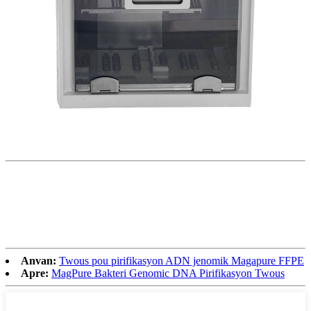
Anvan:
Twous pou pirifikasyon ADN jenomik Magapure FFPE
Apre:
MagPure Bakteri Genomic DNA Pirifikasyon Twous