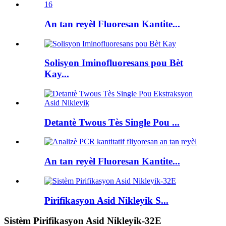
An tan reyèl Fluoresan Kantite...
Solisyon Iminofluoresans pou Bèt
Kay...
Detantè Twous Tès Single Pou ...
An tan reyèl Fluoresan Kantite...
Pirifikasyon Asid Nikleyik S...
Sistèm Pirifikasyon Asid Nikleyik-32E