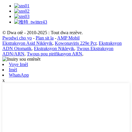
© Dwa otè - 2010-2025 : Tout dwa rezève.
Pwodwi cho yo
-
Plan sit la
-
AMP Mobil
Ekstraksyon Asid Nikleyik
,
Kowonaviris 229e Pcr
,
Ekstraksyon
ADN Otomatik
,
Ekstraksyon Nikleyik
,
Twous Ekstraksyon
ADN/ARN
,
Twous pou pirifikasyon ARN
,
Voye Imèl
Imèl
WhatsApp
x