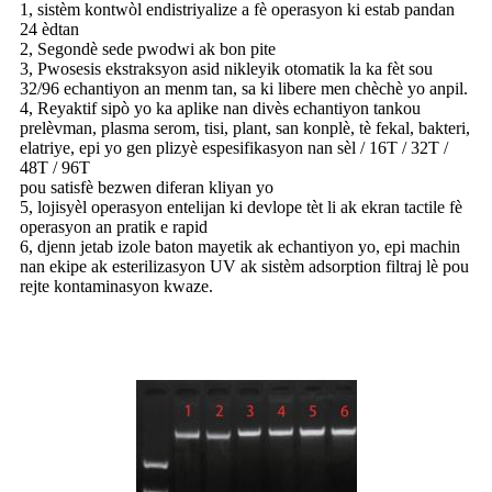
1, sistèm kontwòl endistriyalize a fè operasyon ki estab pandan
24 èdtan
2, Segondè sede pwodwi ak bon pite
3, Pwosesis ekstraksyon asid nikleyik otomatik la ka fèt sou
32/96 echantiyon an menm tan, sa ki libere men chèchè yo anpil.
4, Reyaktif sipò yo ka aplike nan divès echantiyon tankou
prelèvman, plasma serom, tisi, plant, san konplè, tè fekal, bakteri,
elatriye, epi yo gen plizyè espesifikasyon nan sèl / 16T / 32T /
48T / 96T
pou satisfè bezwen diferan kliyan yo
5, lojisyèl operasyon entelijan ki devlope tèt li ak ekran tactile fè
operasyon an pratik e rapid
6, djenn jetab izole baton mayetik ak echantiyon yo, epi machin
nan ekipe ak esterilizasyon UV ak sistèm adsorption filtraj lè pou
rejte kontaminasyon kwaze.