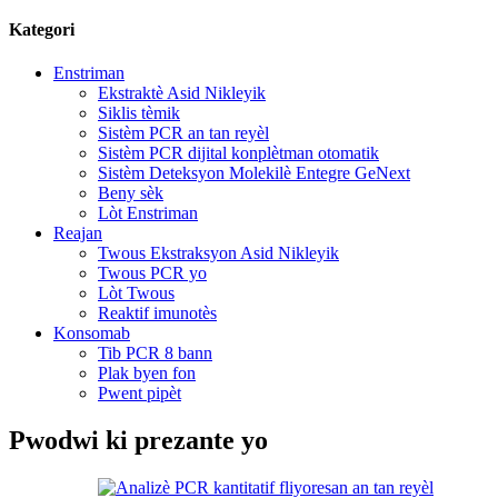
Kategori
Enstriman
Ekstraktè Asid Nikleyik
Siklis tèmik
Sistèm PCR an tan reyèl
Sistèm PCR dijital konplètman otomatik
Sistèm Deteksyon Molekilè Entegre GeNext
Beny sèk
Lòt Enstriman
Reajan
Twous Ekstraksyon Asid Nikleyik
Twous PCR yo
Lòt Twous
Reaktif imunotès
Konsomab
Tib PCR 8 bann
Plak byen fon
Pwent pipèt
Pwodwi ki prezante yo