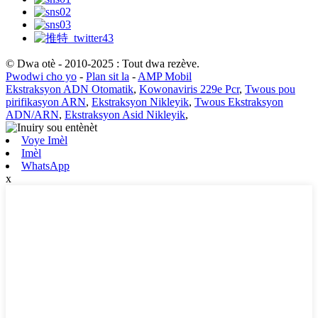
© Dwa otè - 2010-2025 : Tout dwa rezève.
Pwodwi cho yo
-
Plan sit la
-
AMP Mobil
Ekstraksyon ADN Otomatik
,
Kowonaviris 229e Pcr
,
Twous pou
pirifikasyon ARN
,
Ekstraksyon Nikleyik
,
Twous Ekstraksyon
ADN/ARN
,
Ekstraksyon Asid Nikleyik
,
Voye Imèl
Imèl
WhatsApp
x