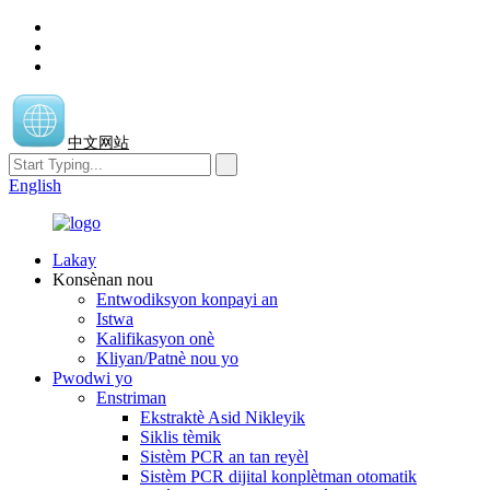
中文网站
English
Lakay
Konsènan nou
Entwodiksyon konpayi an
Istwa
Kalifikasyon onè
Kliyan/Patnè nou yo
Pwodwi yo
Enstriman
Ekstraktè Asid Nikleyik
Siklis tèmik
Sistèm PCR an tan reyèl
Sistèm PCR dijital konplètman otomatik