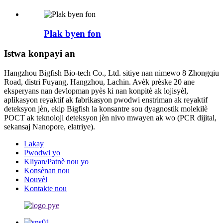
Plak byen fon
Istwa konpayi an
Hangzhou Bigfish Bio-tech Co., Ltd. sitiye nan nimewo 8 Zhongqiu
Road, distri Fuyang, Hangzhou, Lachin. Avèk prèske 20 ane
eksperyans nan devlopman pyès ki nan konpitè ak lojisyèl,
aplikasyon reyaktif ak fabrikasyon pwodwi enstriman ak reyaktif
deteksyon jèn, ekip Bigfish la konsantre sou dyagnostik molekilè
POCT ak teknoloji deteksyon jèn nivo mwayen ak wo (PCR dijital,
sekansaj Nanopore, elatriye).
Lakay
Pwodwi yo
Kliyan/Patnè nou yo
Konsènan nou
Nouvèl
Kontakte nou