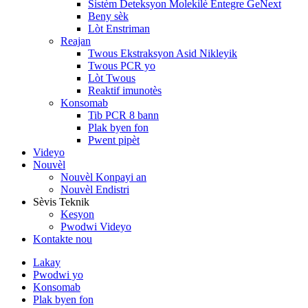
Sistèm Deteksyon Molekilè Entegre GeNext
Beny sèk
Lòt Enstriman
Reajan
Twous Ekstraksyon Asid Nikleyik
Twous PCR yo
Lòt Twous
Reaktif imunotès
Konsomab
Tib PCR 8 bann
Plak byen fon
Pwent pipèt
Videyo
Nouvèl
Nouvèl Konpayi an
Nouvèl Endistri
Sèvis Teknik
Kesyon
Pwodwi Videyo
Kontakte nou
Lakay
Pwodwi yo
Konsomab
Plak byen fon