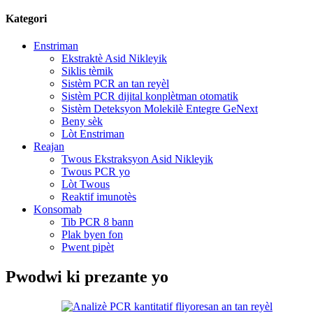
Kategori
Enstriman
Ekstraktè Asid Nikleyik
Siklis tèmik
Sistèm PCR an tan reyèl
Sistèm PCR dijital konplètman otomatik
Sistèm Deteksyon Molekilè Entegre GeNext
Beny sèk
Lòt Enstriman
Reajan
Twous Ekstraksyon Asid Nikleyik
Twous PCR yo
Lòt Twous
Reaktif imunotès
Konsomab
Tib PCR 8 bann
Plak byen fon
Pwent pipèt
Pwodwi ki prezante yo