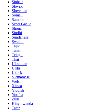
Sinhala
Slovak
Slovenian
Somali
Samoan
Scots Gaelic
Shona
Sindhi
Sundanese
Swahili
Tajik
Tamil
Telugu
Thai
Ukrainian
Urdu
Uzbek
Vietnamese
Welsh
Xhosa
Yiddish
Yoruba
Zulu
Kinyarwanda
Tatar