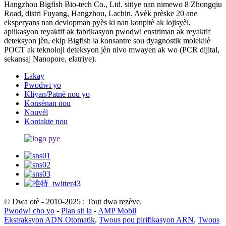
Hangzhou Bigfish Bio-tech Co., Ltd. sitiye nan nimewo 8 Zhongqiu
Road, distri Fuyang, Hangzhou, Lachin. Avèk prèske 20 ane
eksperyans nan devlopman pyès ki nan konpitè ak lojisyèl,
aplikasyon reyaktif ak fabrikasyon pwodwi enstriman ak reyaktif
deteksyon jèn, ekip Bigfish la konsantre sou dyagnostik molekilè
POCT ak teknoloji deteksyon jèn nivo mwayen ak wo (PCR dijital,
sekansaj Nanopore, elatriye).
Lakay
Pwodwi yo
Kliyan/Patnè nou yo
Konsènan nou
Nouvèl
Kontakte nou
© Dwa otè - 2010-2025 : Tout dwa rezève.
Pwodwi cho yo
-
Plan sit la
-
AMP Mobil
Ekstraksyon ADN Otomatik
,
Twous pou pirifikasyon ARN
,
Twous