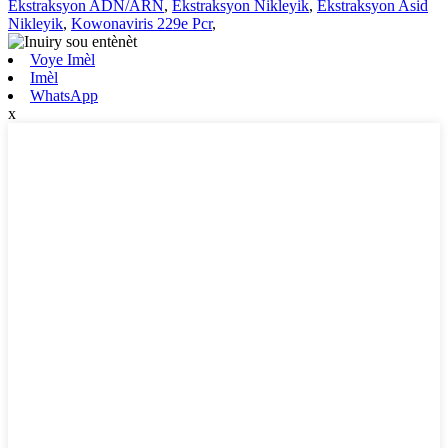
Ekstraksyon ADN/ARN
,
Ekstraksyon Nikleyik
,
Ekstraksyon Asid
Nikleyik
,
Kowonaviris 229e Pcr
,
Voye Imèl
Imèl
WhatsApp
x