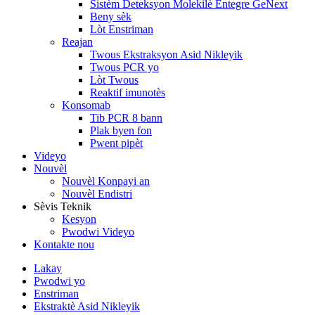
Sistèm Deteksyon Molekilè Entegre GeNext
Beny sèk
Lòt Enstriman
Reajan
Twous Ekstraksyon Asid Nikleyik
Twous PCR yo
Lòt Twous
Reaktif imunotès
Konsomab
Tib PCR 8 bann
Plak byen fon
Pwent pipèt
Videyo
Nouvèl
Nouvèl Konpayi an
Nouvèl Endistri
Sèvis Teknik
Kesyon
Pwodwi Videyo
Kontakte nou
Lakay
Pwodwi yo
Enstriman
Ekstraktè Asid Nikleyik