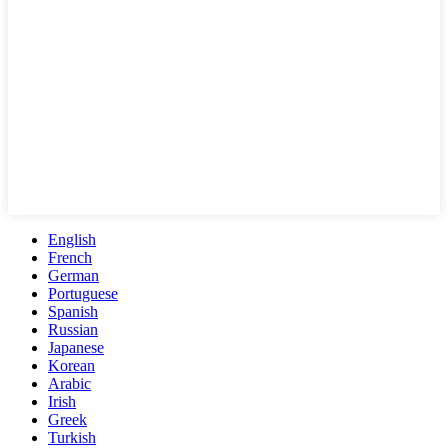
English
French
German
Portuguese
Spanish
Russian
Japanese
Korean
Arabic
Irish
Greek
Turkish