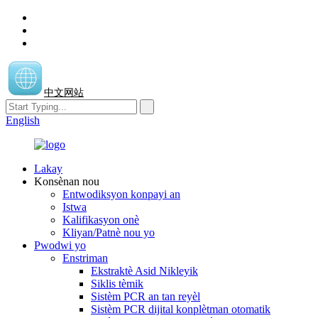
中文网站
English
Lakay
Konsènan nou
Entwodiksyon konpayi an
Istwa
Kalifikasyon onè
Kliyan/Patnè nou yo
Pwodwi yo
Enstriman
Ekstraktè Asid Nikleyik
Siklis tèmik
Sistèm PCR an tan reyèl
Sistèm PCR dijital konplètman otomatik