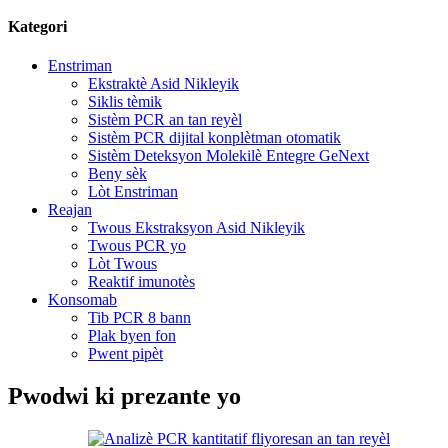
Kategori
Enstriman
Ekstraktè Asid Nikleyik
Siklis tèmik
Sistèm PCR an tan reyèl
Sistèm PCR dijital konplètman otomatik
Sistèm Deteksyon Molekilè Entegre GeNext
Beny sèk
Lòt Enstriman
Reajan
Twous Ekstraksyon Asid Nikleyik
Twous PCR yo
Lòt Twous
Reaktif imunotès
Konsomab
Tib PCR 8 bann
Plak byen fon
Pwent pipèt
Pwodwi ki prezante yo