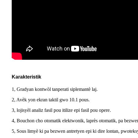
Karakteristik
1, Gradyan kontwòl tanperati siplemantè laj.
2, Avèk yon ekran taktil gwo 10.1 pous.
3, lojisyèl analiz fasil pou itilize epi fasil pou opere.
4, Bouchon cho otomatik elektwonik, laprès otomatik, pa bezw
5, Sous limyè ki pa bezwen antretyen epi ki dire lontan, pwotek