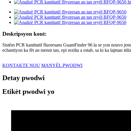
Deskripsyon kout:
Sistèm PCR kantitatif fluoresans GuantFinder 96 la se yon nouvo jen
echantiyon ka fèt an menm tan, epi rezilta a estab, sa ki ka lajman it
KONTAKTE NOU
MANYÈL PWODWI
Detay pwodwi
Etikèt pwodwi yo