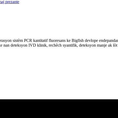
erasyon sistèm PCR kantitatif fluoresans ke Bigfish devlope endepandam
ilize nan deteksyon IVD klinik, rechèch syantifik, deteksyon manje ak lò