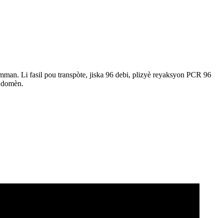
man. Li fasil pou transpòte, jiska 96 debi, plizyè reyaksyon PCR 96
t domèn.