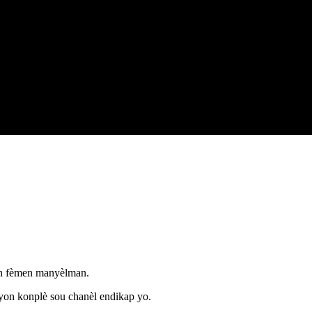
en fèmen manyèlman.
syon konplè sou chanèl endikap yo.