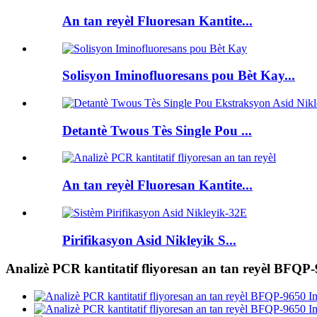
An tan reyèl Fluoresan Kantite...
Solisyon Iminofluoresans pou Bèt Kay...
Detantè Twous Tès Single Pou ...
An tan reyèl Fluoresan Kantite...
Pirifikasyon Asid Nikleyik S...
Analizè PCR kantitatif fliyoresan an tan reyèl BFQP