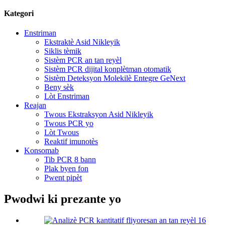
Kategori
Enstriman
Ekstraktè Asid Nikleyik
Siklis tèmik
Sistèm PCR an tan reyèl
Sistèm PCR dijital konplètman otomatik
Sistèm Deteksyon Molekilè Entegre GeNext
Beny sèk
Lòt Enstriman
Reajan
Twous Ekstraksyon Asid Nikleyik
Twous PCR yo
Lòt Twous
Reaktif imunotès
Konsomab
Tib PCR 8 bann
Plak byen fon
Pwent pipèt
Pwodwi ki prezante yo