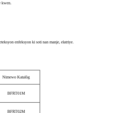
è kwen.
teksyon enfeksyon ki soti nan manje, elatriye.
Nimewo Katalòg
BFRT01M
BFRT02M