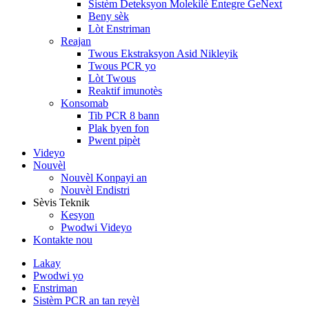
Sistèm Deteksyon Molekilè Entegre GeNext
Beny sèk
Lòt Enstriman
Reajan
Twous Ekstraksyon Asid Nikleyik
Twous PCR yo
Lòt Twous
Reaktif imunotès
Konsomab
Tib PCR 8 bann
Plak byen fon
Pwent pipèt
Videyo
Nouvèl
Nouvèl Konpayi an
Nouvèl Endistri
Sèvis Teknik
Kesyon
Pwodwi Videyo
Kontakte nou
Lakay
Pwodwi yo
Enstriman
Sistèm PCR an tan reyèl