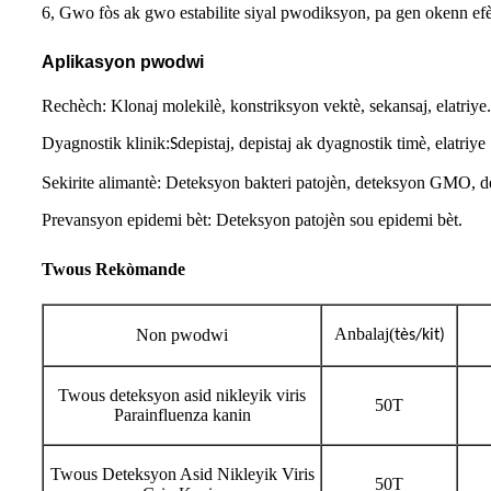
6, Gwo fòs ak gwo estabilite siyal pwodiksyon, pa gen okenn ef
Aplikasyon pwodwi
Rechèch: Klonaj molekilè, konstriksyon vektè, sekansaj, elatriye.
Dyagnostik klinik:
depistaj, depistaj ak dyagnostik timè
elatriye
S
,
Sekirite alimantè: Deteksyon bakteri patojèn, deteksyon GMO, de
Prevansyon epidemi bèt: Deteksyon patojèn sou epidemi bèt.
Twous Rekòmande
Anbalaj
(
Non pwodwi
tès/kit)
Twous deteksyon asid nikleyik viris
50T
Parainfluenza kanin
Twous Deteksyon Asid Nikleyik Viris
50T