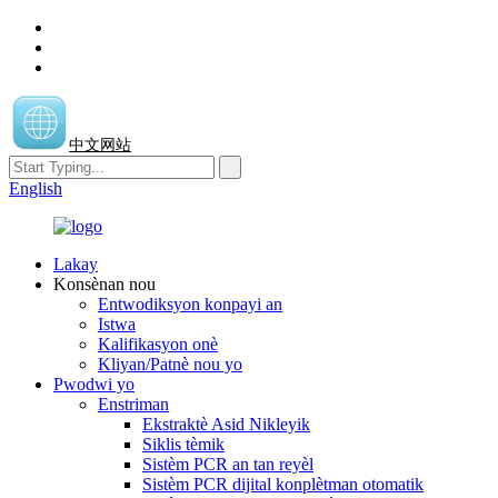
中文网站
English
Lakay
Konsènan nou
Entwodiksyon konpayi an
Istwa
Kalifikasyon onè
Kliyan/Patnè nou yo
Pwodwi yo
Enstriman
Ekstraktè Asid Nikleyik
Siklis tèmik
Sistèm PCR an tan reyèl
Sistèm PCR dijital konplètman otomatik