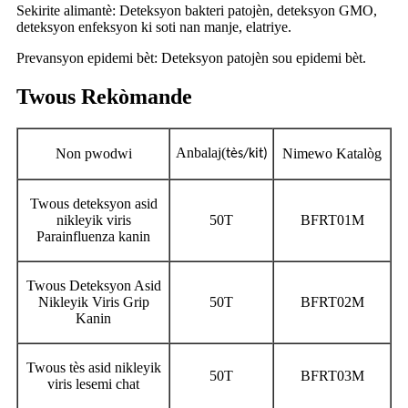
Sekirite alimantè: Deteksyon bakteri patojèn, deteksyon GMO,
deteksyon enfeksyon ki soti nan manje, elatriye.
Prevansyon epidemi bèt: Deteksyon patojèn sou epidemi bèt.
Twous Rekòmande
Anbalaj
(
Non pwodwi
Nimewo Katalòg
tès/kit)
Twous deteksyon asid
nikleyik viris
50T
BFRT01M
Parainfluenza kanin
Twous Deteksyon Asid
Nikleyik Viris Grip
50T
BFRT02M
Kanin
Twous tès asid nikleyik
50T
BFRT03M
viris lesemi chat