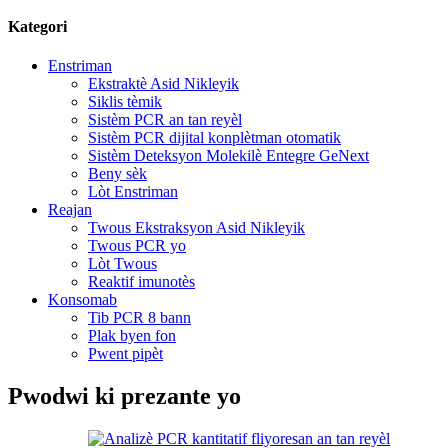
Kategori
Enstriman
Ekstraktè Asid Nikleyik
Siklis tèmik
Sistèm PCR an tan reyèl
Sistèm PCR dijital konplètman otomatik
Sistèm Deteksyon Molekilè Entegre GeNext
Beny sèk
Lòt Enstriman
Reajan
Twous Ekstraksyon Asid Nikleyik
Twous PCR yo
Lòt Twous
Reaktif imunotès
Konsomab
Tib PCR 8 bann
Plak byen fon
Pwent pipèt
Pwodwi ki prezante yo