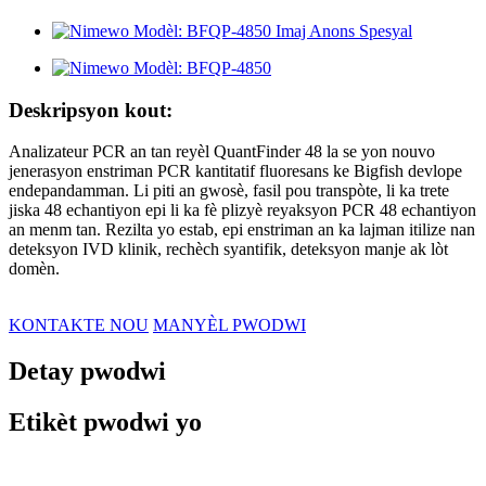
Deskripsyon kout:
Analizateur PCR an tan reyèl QuantFinder 48 la se yon nouvo
jenerasyon enstriman PCR kantitatif fluoresans ke Bigfish devlope
endepandamman. Li piti an gwosè, fasil pou transpòte, li ka trete
jiska 48 echantiyon epi li ka fè plizyè reyaksyon PCR 48 echantiyon
an menm tan. Rezilta yo estab, epi enstriman an ka lajman itilize nan
deteksyon IVD klinik, rechèch syantifik, deteksyon manje ak lòt
domèn.
KONTAKTE NOU
MANYÈL PWODWI
Detay pwodwi
Etikèt pwodwi yo