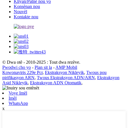
Kliyan/Patnè nou yo
Konsènan nou
Nouvèl
Kontakte nou
© Dwa otè - 2010-2025 : Tout dwa rezève.
Pwodwi cho yo
-
Plan sit la
-
AMP Mobil
Kowonaviris 229e Pcr
,
Ekstraksyon Nikleyik
,
Twous pou
pirifikasyon ARN
,
Twous Ekstraksyon ADN/ARN
,
Ekstraksyon
Asid Nikleyik
,
Ekstraksyon ADN Otomatik
,
Voye Imèl
Imèl
WhatsApp
x