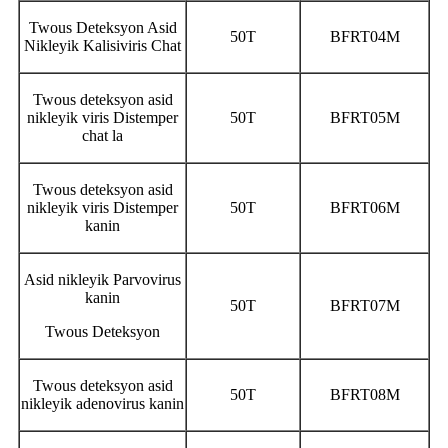
Twous Deteksyon Asid
50T
BFRT04M
Nikleyik Kalisiviris Chat
Twous deteksyon asid
nikleyik viris Distemper
50T
BFRT05M
chat la
Twous deteksyon asid
nikleyik viris Distemper
50T
BFRT06M
kanin
Asid nikleyik Parvovirus
kanin
50T
BFRT07M
Twous Deteksyon
Twous deteksyon asid
50T
BFRT08M
nikleyik adenovirus kanin