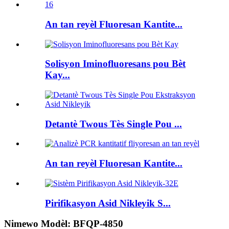
An tan reyèl Fluoresan Kantite...
Solisyon Iminofluoresans pou Bèt
Kay...
Detantè Twous Tès Single Pou ...
An tan reyèl Fluoresan Kantite...
Pirifikasyon Asid Nikleyik S...
Nimewo Modèl: BFQP-4850