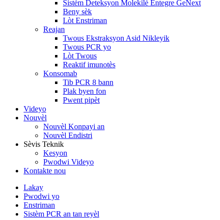
Sistèm Deteksyon Molekilè Entegre GeNext
Beny sèk
Lòt Enstriman
Reajan
Twous Ekstraksyon Asid Nikleyik
Twous PCR yo
Lòt Twous
Reaktif imunotès
Konsomab
Tib PCR 8 bann
Plak byen fon
Pwent pipèt
Videyo
Nouvèl
Nouvèl Konpayi an
Nouvèl Endistri
Sèvis Teknik
Kesyon
Pwodwi Videyo
Kontakte nou
Lakay
Pwodwi yo
Enstriman
Sistèm PCR an tan reyèl