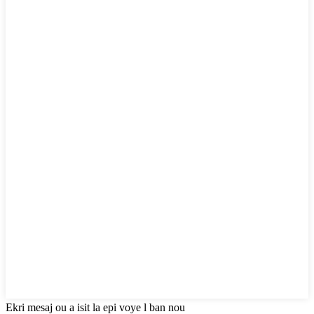
Ekri mesaj ou a isit la epi voye l ban nou