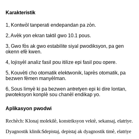
Karakteristik
1, Kontwòl tanperati endepandan pa zòn.
2, Avèk yon ekran taktil gwo 10.1 pous.
3, Gwo fòs ak gwo estabilite siyal pwodiksyon, pa gen
okenn efè kwen.
4, lojisyèl analiz fasil pou itilize epi fasil pou opere.
5, Kouvèti cho otomatik elektwonik, laprès otomatik, pa
bezwen fèmen manyèlman.
6, Sous limyè ki pa bezwen antretyen epi ki dire lontan,
pwoteksyon konplè sou chanèl endikap yo.
Aplikasyon pwodwi
Rechèch: Klonaj molekilè, konstriksyon vektè, sekansaj, elatriye.
Dyagnostik klinik:
depistaj, depistaj ak dyagnostik timè
elatriye
S
,