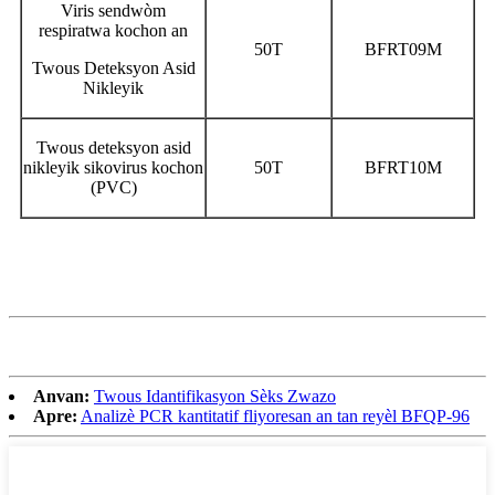
Viris sendwòm
respiratwa kochon an
50T
BFRT09M
Twous Deteksyon Asid
Nikleyik
Twous deteksyon asid
nikleyik sikovirus kochon
50T
BFRT10M
(PVC)
Anvan:
Twous Idantifikasyon Sèks Zwazo
Apre:
Analizè PCR kantitatif fliyoresan an tan reyèl BFQP-96