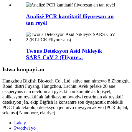
Analizè PCR kantitatif fliyoresan an
tan reyèl
Twous Deteksyon Asid Nikleyik
SARS-CoV-2 (Fliyore...
Istwa konpayi an
Hangzhou Bigfish Bio-tech Co., Ltd. sitiye nan nimewo 8 Zhongqiu
Road, distri Fuyang, Hangzhou, Lachin. Avèk prèske 20 ane
eksperyans nan devlopman pyès ki nan konpitè ak lojisyèl,
aplikasyon reyaktif ak fabrikasyon pwodwi enstriman ak reyaktif
deteksyon jèn, ekip Bigfish la konsantre sou dyagnostik molekilè
POCT ak teknoloji deteksyon jèn nivo mwayen ak wo (PCR dijital,
sekansaj Nanopore, elatriye).
Lakay
Pwodwi yo