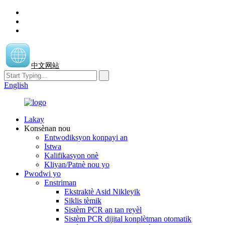
中文网站
English
Lakay
Konsènan nou
Entwodiksyon konpayi an
Istwa
Kalifikasyon onè
Kliyan/Patnè nou yo
Pwodwi yo
Enstriman
Ekstraktè Asid Nikleyik
Siklis tèmik
Sistèm PCR an tan reyèl
Sistèm PCR dijital konplètman otomatik