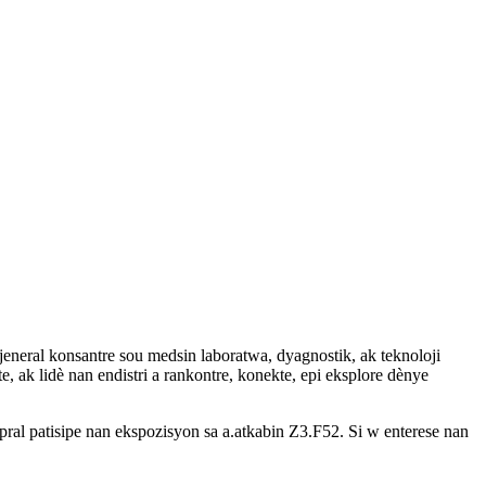
eral konsantre sou medsin laboratwa, dyagnostik, ak teknoloji
 ak lidè nan endistri a rankontre, konekte, epi eksplore dènye
ral patisipe nan ekspozisyon sa a.
at
kabin Z3.F52. Si w enterese nan