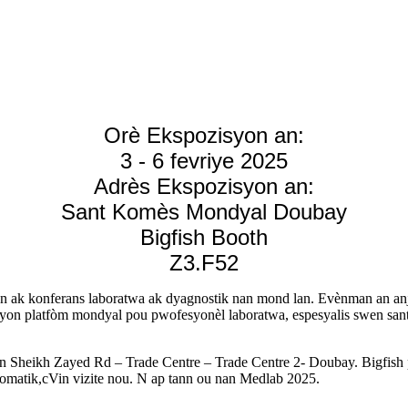
Orè Ekspozisyon an:
3 - 6 fevriye 2025
Adrès Ekspozisyon an:
Sant Komès Mondyal Doubay
Bigfish Booth
Z3.F52
k konferans laboratwa ak dyagnostik nan mond lan. Evènman an anjen
 yon platfòm mondyal pou pwofesyonèl laboratwa, espesyalis swen sante,
nan Sheikh Zayed Rd – Trade Centre – Trade Centre 2- Doubay. Bigfish p
tomatik,
c
Vin vizite nou. N ap tann ou nan Medlab 2025.