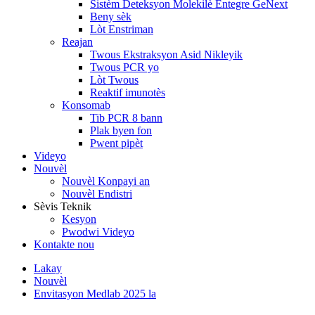
Sistèm Deteksyon Molekilè Entegre GeNext
Beny sèk
Lòt Enstriman
Reajan
Twous Ekstraksyon Asid Nikleyik
Twous PCR yo
Lòt Twous
Reaktif imunotès
Konsomab
Tib PCR 8 bann
Plak byen fon
Pwent pipèt
Videyo
Nouvèl
Nouvèl Konpayi an
Nouvèl Endistri
Sèvis Teknik
Kesyon
Pwodwi Videyo
Kontakte nou
Lakay
Nouvèl
Envitasyon Medlab 2025 la