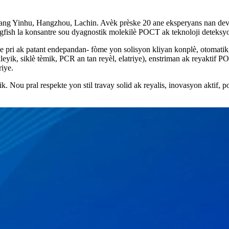
ang Yinhu, Hangzhou, Lachin. Avèk prèske 20 ane eksperyans nan devlo
igfish la konsantre sou dyagnostik molekilè POCT ak teknoloji deteks
 de pri ak patant endepandan
-
fòme yon solisyon kliyan konplè, otomatik,
kleyik, siklè tèmik, PCR an tan reyèl, elatriye), enstriman ak reyaktif
riye.
k. Nou pral respekte yon stil travay solid ak reyalis, inovasyon aktif