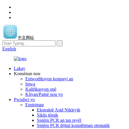
中文网站
English
Lakay
Konsènan nou
Entwodiksyon konpayi an
Istwa
Kalifikasyon onè
Kliyan/Patnè nou yo
Pwodwi yo
Enstriman
Ekstraktè Asid Nikleyik
Siklis tèmik
Sistèm PCR an tan reyèl
Sistèm PCR dijital konplètman otomatik