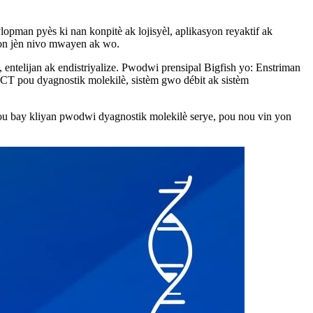
pman pyès ki nan konpitè ak lojisyèl, aplikasyon reyaktif ak
yon jèn nivo mwayen ak wo.
 entelijan ak endistriyalize. Pwodwi prensipal Bigfish yo: Enstriman
 POCT pou dyagnostik molekilè, sistèm gwo débit ak sistèm
, pou bay kliyan pwodwi dyagnostik molekilè serye, pou nou vin yon