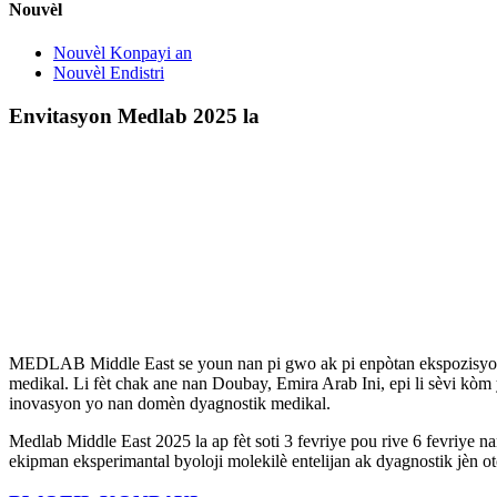
Nouvèl
Nouvèl Konpayi an
Nouvèl Endistri
Envitasyon Medlab 2025 la
MEDLAB Middle East se youn nan pi gwo ak pi enpòtan ekspozisyon a
medikal. Li fèt chak ane nan Doubay, Emira Arab Ini, epi li sèvi kòm
inovasyon yo nan domèn dyagnostik medikal.
Medlab Middle East 2025 la ap fèt soti 3 fevriye pou rive 6 fevriye 
ekipman eksperimantal byoloji molekilè entelijan ak dyagnostik jèn o