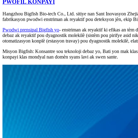
PWOFIL KONPAYI
Hangzhou Bigfish Bio-tech Co., Ltd. sitiye nan Sant Inovasyon Zheji
fabrikasyon pwodwi enstriman ak reyaktif pou deteksyon jèn, ekip B
Pwodwi prensipal Bigfish yo
- enstriman ak reyaktif ki efikas an tèm
debaz ak reyaktif pou dyagnostik molekilè (sistèm pou pirifye asid ni
otomatizasyon konplè (estasyon travay) pou dyagnostik molekilè, elat
Misyon Bigfish: Konsantre sou teknoloji debaz yo, Bati yon mak klasi
konpayi klas mondyal nan domèn syans lavi ak swen sante.