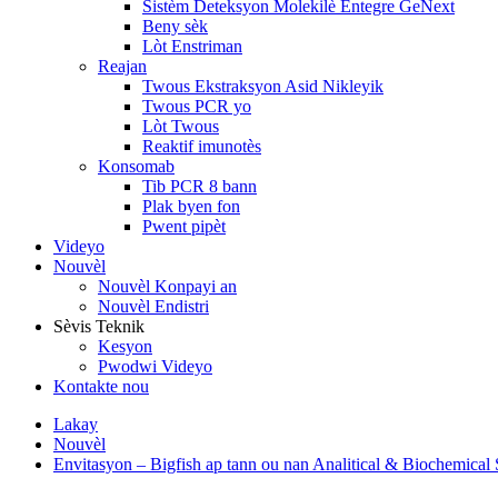
Sistèm Deteksyon Molekilè Entegre GeNext
Beny sèk
Lòt Enstriman
Reajan
Twous Ekstraksyon Asid Nikleyik
Twous PCR yo
Lòt Twous
Reaktif imunotès
Konsomab
Tib PCR 8 bann
Plak byen fon
Pwent pipèt
Videyo
Nouvèl
Nouvèl Konpayi an
Nouvèl Endistri
Sèvis Teknik
Kesyon
Pwodwi Videyo
Kontakte nou
Lakay
Nouvèl
Envitasyon – Bigfish ap tann ou nan Analitical & Biochemica