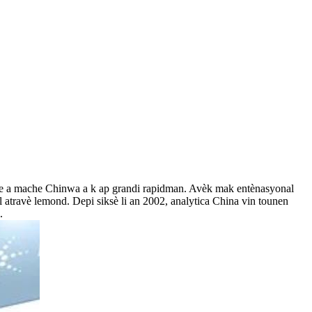
edye a mache Chinwa a k ap grandi rapidman. Avèk mak entènasyonal
l atravè lemond. Depi siksè li an 2002, analytica China vin tounen
.