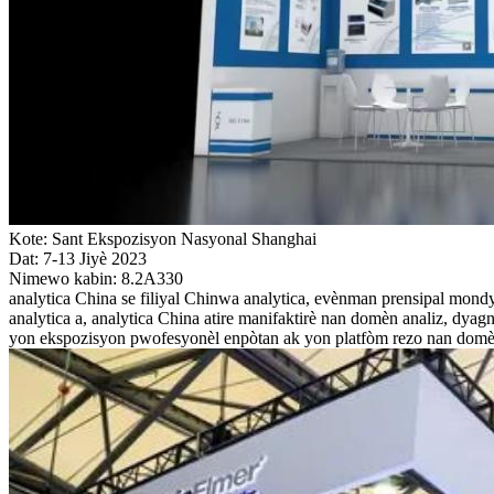
Kote: Sant Ekspozisyon Nasyonal Shanghai
Dat: 7-13 Jiyè 2023
Nimewo kabin: 8.2A330
analytica China se filiyal Chinwa analytica, evènman prensipal mond
analytica a, analytica China atire manifaktirè nan domèn analiz, dyag
yon ekspozisyon pwofesyonèl enpòtan ak yon platfòm rezo nan domèn 