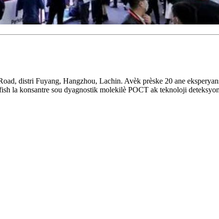
oad, distri Fuyang, Hangzhou, Lachin. Avèk prèske 20 ane eksperyans 
fish la konsantre sou dyagnostik molekilè POCT ak teknoloji deteksyon