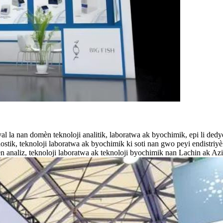
yal la nan domèn teknoloji analitik, laboratwa ak byochimik, epi li d
nostik, teknoloji laboratwa ak byochimik ki soti nan gwo peyi endistriyè
analiz, teknoloji laboratwa ak teknoloji byochimik nan Lachin ak Azi