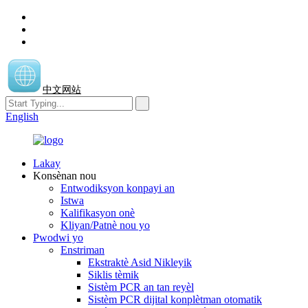
中文网站
English
Lakay
Konsènan nou
Entwodiksyon konpayi an
Istwa
Kalifikasyon onè
Kliyan/Patnè nou yo
Pwodwi yo
Enstriman
Ekstraktè Asid Nikleyik
Siklis tèmik
Sistèm PCR an tan reyèl
Sistèm PCR dijital konplètman otomatik