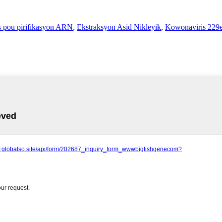
 pou pirifikasyon ARN
,
Ekstraksyon Asid Nikleyik
,
Kowonaviris 229e