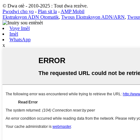
© Dwa otè - 2010-2025 : Tout dwa rezève.
Pwodwi cho yo
-
Plan sit la
-
AMP Mobil
Ekstraksyon ADN Otomatik
,
Twous Ekstraksyon ADN/ARN
,
Twous
Voye Imèl
Imèl
WhatsApp
x