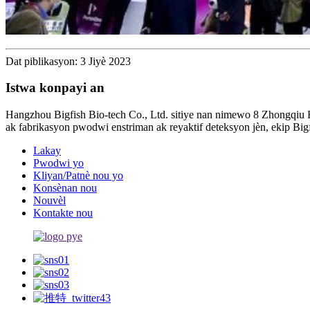
Dat piblikasyon: 3 Jiyè 2023
Istwa konpayi an
Hangzhou Bigfish Bio-tech Co., Ltd. sitiye nan nimewo 8 Zhongqiu R
ak fabrikasyon pwodwi enstriman ak reyaktif deteksyon jèn, ekip Big
Lakay
Pwodwi yo
Kliyan/Patnè nou yo
Konsènan nou
Nouvèl
Kontakte nou