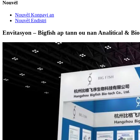
Nouvèl
Nouvèl Konpayi an
Nouvèl Endistri
Envitasyon – Bigfish ap tann ou nan Analitical & B